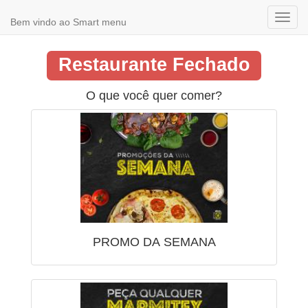
Toggl
Bem vindo ao Smart menu
navig
Restaurante Fechado
O que você quer comer?
PROMO DA SEMANA